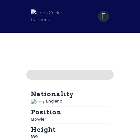
Home
Matches
Sponsors
Contact Us
Nationality
England
Position
Bowler
Height
189