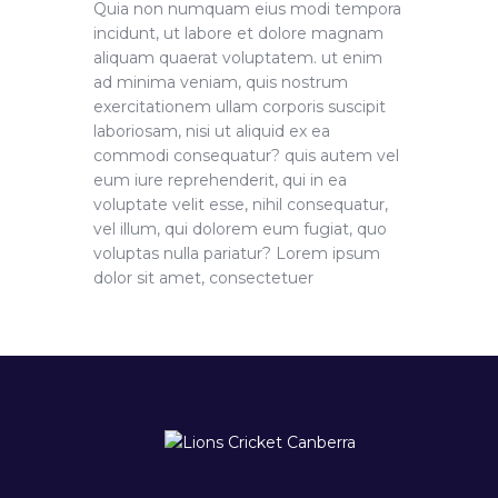
Quia non numquam eius modi tempora
incidunt, ut labore et dolore magnam
aliquam quaerat voluptatem. ut enim
ad minima veniam, quis nostrum
exercitationem ullam corporis suscipit
laboriosam, nisi ut aliquid ex ea
commodi consequatur? quis autem vel
eum iure reprehenderit, qui in ea
voluptate velit esse, nihil consequatur,
vel illum, qui dolorem eum fugiat, quo
voluptas nulla pariatur? Lorem ipsum
dolor sit amet, consectetuer