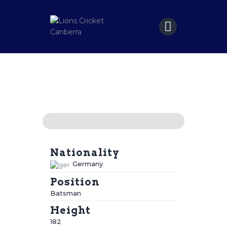
Home
Matches
Sponsors
Contact Us
Nationality
Germany
Position
Batsman
Height
182