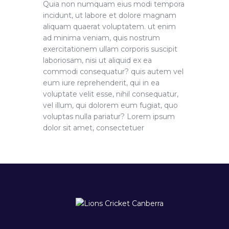
Quia non numquam eius modi tempora
incidunt, ut labore et dolore magnam
aliquam quaerat voluptatem. ut enim
ad minima veniam, quis nostrum
exercitationem ullam corporis suscipit
laboriosam, nisi ut aliquid ex ea
commodi consequatur? quis autem vel
eum iure reprehenderit, qui in ea
voluptate velit esse, nihil consequatur,
vel illum, qui dolorem eum fugiat, quo
voluptas nulla pariatur? Lorem ipsum
dolor sit amet, consectetuer