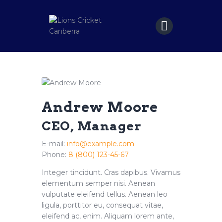
Home
Matches
Sponsors
Andrew Moore
Contact Us
CEO, Manager
E-mail:
info@example.com
Phone:
8 (800) 123-45-67
Integer tincidunt. Cras dapibus. Vivamus
elementum semper nisi. Aenean
vulputate eleifend tellus. Aenean leo
ligula, porttitor eu, consequat vitae,
eleifend ac, enim. Aliquam lorem ante,