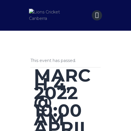
Home
Matches
Sponsors
Contact Us
This event has passed.
MARC
H 4,
2022
@
10:00
AM
APRIL
-